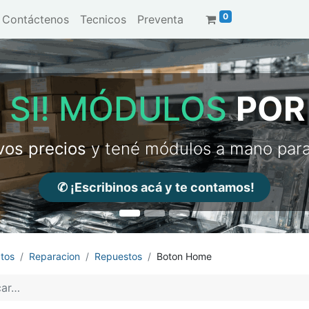
0
Contáctenos
Tecnicos
Preventa
 SI! MÓDULOS
POR
vos precios
y tené módulos a mano par
✆ ¡Escribinos acá y te contamos!
tos
Reparacion
Repuestos
Boton Home