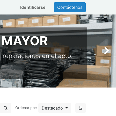
Identificarse
Contáctenos
 MAYOR
Siguien
a reparaciones
en el acto
.
Destacado
Ordenar por: