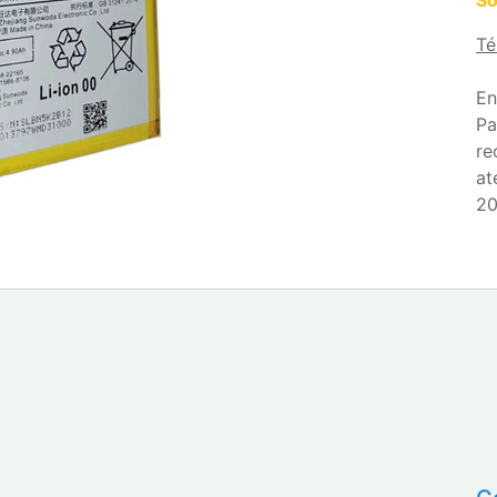
So
Té
En
Pa
re
at
20