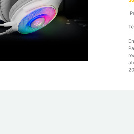
So
P
Té
En
Pa
re
at
20