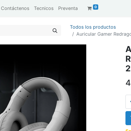
0
Contáctenos
Tecnicos
Preventa
Todos los productos
Auricular Gamer Redrag
A
R
2
4