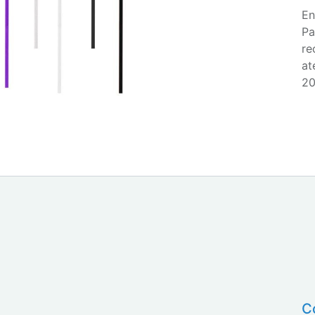
En
Pa
re
at
20
C