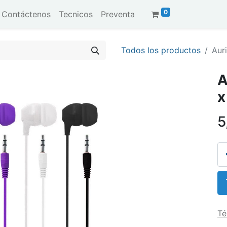
0
Contáctenos
Tecnicos
Preventa
Todos los productos
Auri
A
x
5
Té